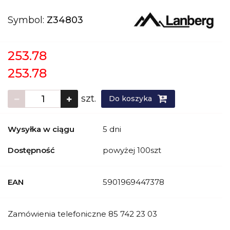
Symbol:
Z34803
253.78
253.78
szt.
Do koszyka
Wysyłka w ciągu
5 dni
Dostępność
powyżej 100szt
EAN
5901969447378
Zamówienia telefoniczne 85 742 23 03