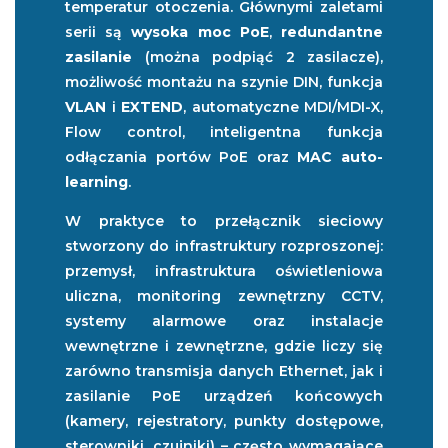
temperatur otoczenia. Głównymi zaletami
serii są
wysoka moc PoE
,
redundantne
zasilanie
(można podpiąć 2 zasilacze),
możliwość montażu na szynie DIN, funkcja
VLAN
i
EXTEND
, automatyczne MDI/MDI-X,
Flow control, inteligentna funkcja
odłączania portów PoE oraz
MAC auto-
learning
.
W praktyce to przełącznik sieciowy
stworzony do infrastruktury rozproszonej:
przemysł, infrastruktura oświetleniowa
uliczna, monitoring zewnętrzny CCTV,
systemy alarmowe oraz instalacje
wewnętrzne i zewnętrzne, gdzie liczy się
zarówno transmisja danych Ethernet, jak i
zasilanie PoE urządzeń końcowych
(kamery, rejestratory, punkty dostępowe,
sterowniki, czujniki) – często wymagające