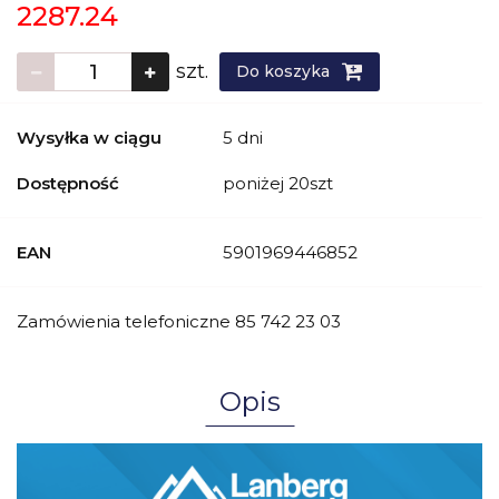
2287.24
szt.
Do koszyka
Wysyłka w ciągu
5 dni
Dostępność
poniżej 20szt
EAN
5901969446852
Zamówienia telefoniczne 85 742 23 03
Opis