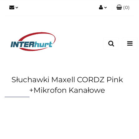
(
0
)
Zaloguj się
Zarejestruj się
Dodaj zgłoszenie
Słuchawki Maxell CORDZ Pink
+Mikrofon Kanałowe