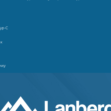
yp-C
px
kowy