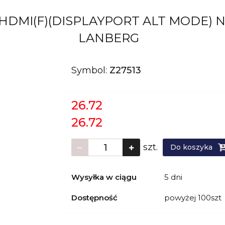
->HDMI(F)(DISPLAYPORT ALT MODE) 
LANBERG
Symbol:
Z27513
26.72
26.72
szt.
Do koszyka
Wysyłka w ciągu
5 dni
Dostępność
powyżej 100szt