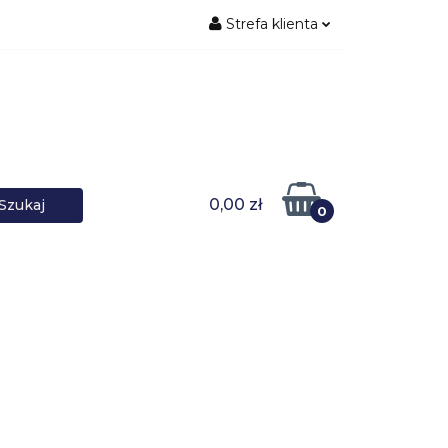
Strefa klienta
ŚNIKI DANYCH
Zaloguj się
Zarejestruj się
Dodaj zgłoszenie
0,00 zł
0
DOWARKI
UPS-y
DO LAPTOPA