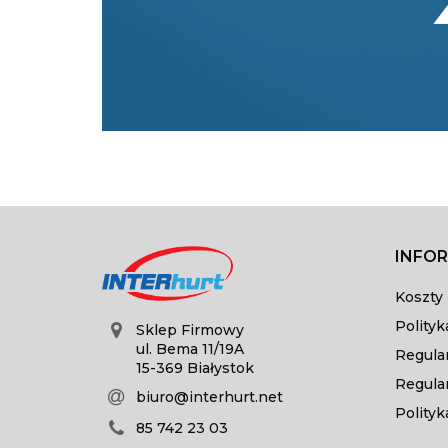
INFO
Koszty 
Polityk
Sklep Firmowy
ul. Bema 11/19A
Regula
15-369 Białystok
Regula
biuro@interhurt.net
Polityk
85 742 23 03