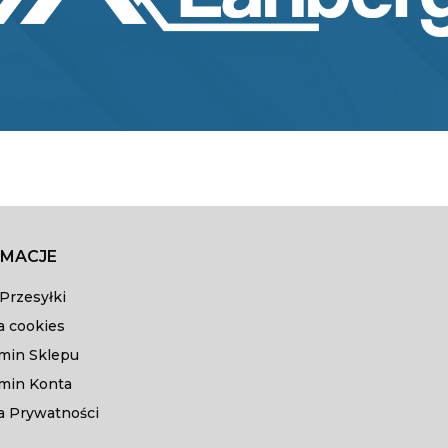
RMACJE
Przesyłki
a cookies
min Sklepu
min Konta
a Prywatności