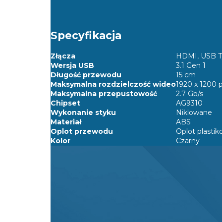
Specyfikacja
Złącza
HDMI, USB T
Wersja USB
3.1 Gen 1
Długość przewodu
15 cm
Maksymalna rozdzielczość wideo
1920 x 1200 
Maksymalna przepustowość
2.7 Gb/s
Chipset
AG9310
Wykonanie styku
Niklowane
Materiał
ABS
Oplot przewodu
Oplot plasti
Kolor
Czarny