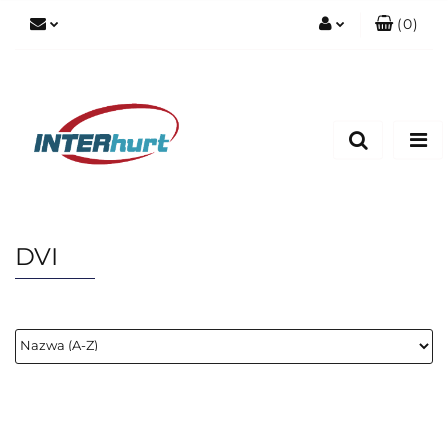
(
0
)
Zaloguj się
Zarejestruj się
Dodaj zgłoszenie
DVI