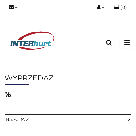
(
0
)
Zaloguj się
Zarejestruj się
Dodaj zgłoszenie
WYPRZEDAŻ
%