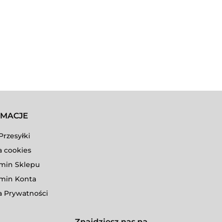
RMACJE
Przesyłki
a cookies
min Sklepu
min Konta
a Prywatności
Znajdziesz nas na