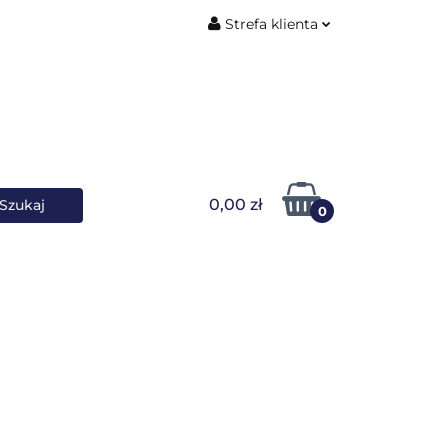
Strefa klienta
ŚNIKI DANYCH
Zaloguj się
Zarejestruj się
Dodaj zgłoszenie
0,00 zł
0
OWARKI
UPS-y
DO LAPTOPA