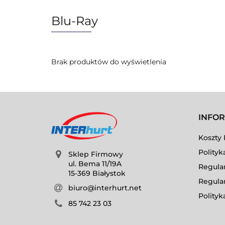
Blu-Ray
Brak produktów do wyświetlenia
INFO
Koszty 
Polityk
Sklep Firmowy
ul. Bema 11/19A
Regula
15-369 Białystok
Regula
biuro@interhurt.net
Polityk
85 742 23 03