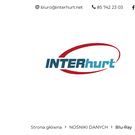
biuro@interhurt.net
85 742 23 03
SZAFY RACK I A
ŁADOWARKI
SZAFY RACK I AKCESORIA
AKUMU
Strona główna
WSZYSTKIE KATEGORIE
NOŚNIKI DANYCH
Blu-Ray