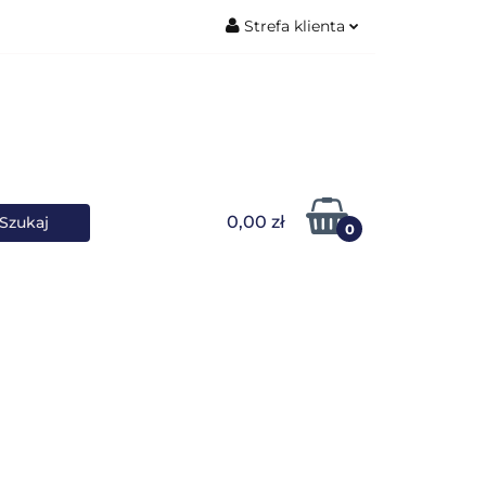
Strefa klienta
ŚNIKI DANYCH
Zaloguj się
Zarejestruj się
Dodaj zgłoszenie
0,00 zł
0
OWARKI
UPS-y
DO LAPTOPA