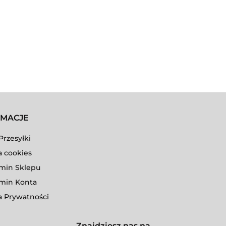
RMACJE
Przesyłki
a cookies
min Sklepu
min Konta
a Prywatności
Znajdziesz nas na