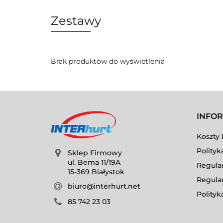
Zestawy
Brak produktów do wyświetlenia
INFO
Koszty 
Polityk
Sklep Firmowy
ul. Bema 11/19A
Regula
15-369 Białystok
Regula
biuro@interhurt.net
Polityk
85 742 23 03