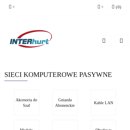
(
0
)
Zaloguj się
Zarejestruj się
Dodaj zgłoszenie
SIECI KOMPUTEROWE PASYWNE
Akcesoria do
Gniazda
Kable LAN
Szaf
Abonenckie