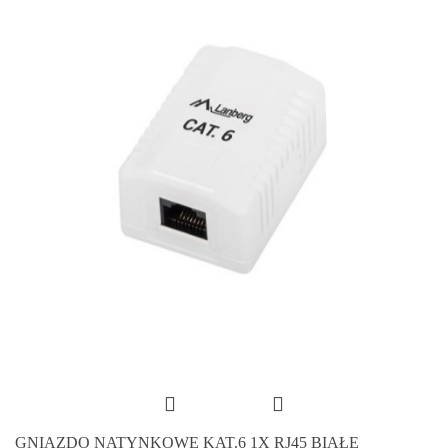
GNIAZDO NATYNKOWE KAT.6 1X RJ45 BIAŁE