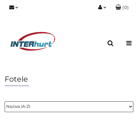
(
0
)
Zaloguj się
Zarejestruj się
Dodaj zgłoszenie
Fotele