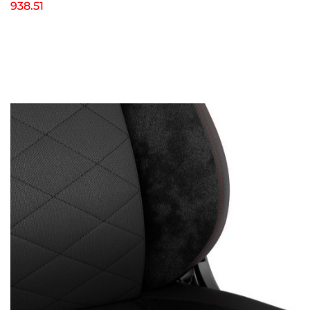
938.51