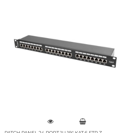
PATCH PANEL 24 PORT 1U 19" KAT.6 FTP Z