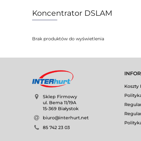
Koncentrator DSLAM
Brak produktów do wyświetlenia
INFO
Koszty 
Polityk
Sklep Firmowy
ul. Bema 11/19A
Regula
15-369 Białystok
Regula
biuro@interhurt.net
Polityk
85 742 23 03