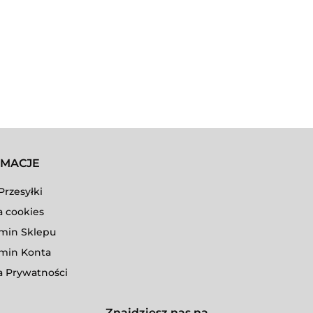
RMACJE
Przesyłki
a cookies
min Sklepu
min Konta
a Prywatności
Znajdziesz nas na