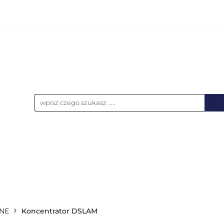
KCESORIA
AKUMULATORY
BATERIE
NO
UPS-y
DO LAPTOPA
WSZYSTKIE KATEGORIE
LATORY
BATERIE
NOŚNIKI DANYCH
ŁAD
NE
Koncentrator DSLAM