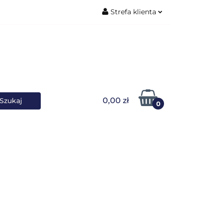
Strefa klienta
ŚNIKI DANYCH
Zaloguj się
Zarejestruj się
Dodaj zgłoszenie
0,00 zł
0
OWARKI
UPS-y
DO LAPTOPA