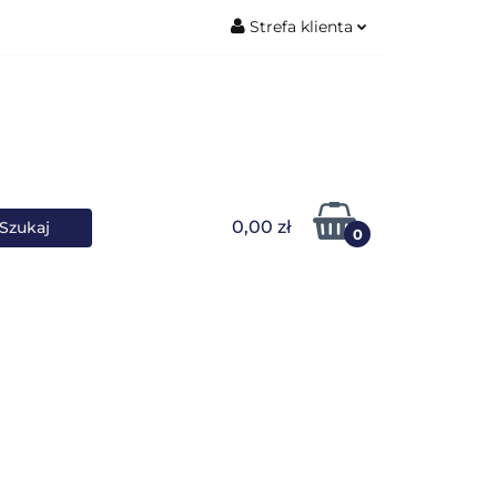
Strefa klienta
ŚNIKI DANYCH
Zaloguj się
Zarejestruj się
Dodaj zgłoszenie
0,00 zł
0
OWARKI
UPS-y
DO LAPTOPA