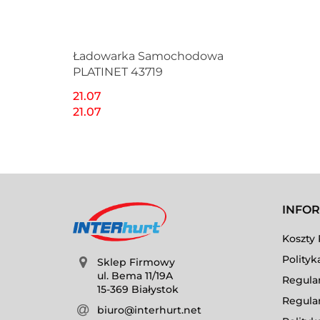
Ładowarka Samochodowa
PLATINET 43719
21.07
21.07
INFO
Koszty 
Polityk
Sklep Firmowy
ul. Bema 11/19A
Regula
15-369 Białystok
Regula
biuro@interhurt.net