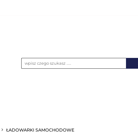
KCESORIA
AKUMULATORY
BATERIE
NO
UPS-y
DO LAPTOPA
WSZYSTKIE KATEGORIE
LATORY
BATERIE
NOŚNIKI DANYCH
ŁAD
ŁADOWARKI SAMOCHODOWE