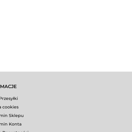
RMACJE
Przesyłki
a cookies
min Sklepu
min Konta