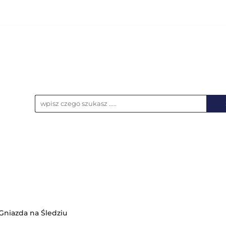
KCESORIA
AKUMULATORY
BATERIE
NO
UPS-y
DO LAPTOPA
WSZYSTKIE KATEGORIE
LATORY
BATERIE
NOŚNIKI DANYCH
ŁAD
Gniazda na Śledziu