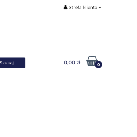
Strefa klienta
ŚNIKI DANYCH
Zaloguj się
Zarejestruj się
Dodaj zgłoszenie
0,00 zł
0
OWARKI
UPS-y
DO LAPTOPA