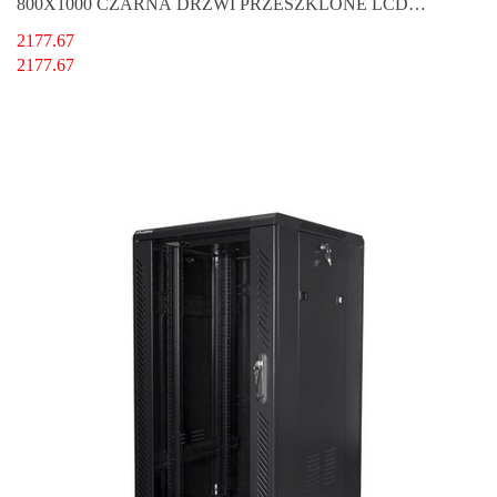
800X1000 CZARNA DRZWI PRZESZKLONE LCD
LANBERG (FLAT PACK) V2
2177.67
2177.67