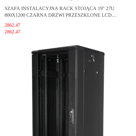
SZAFA INSTALACYJNA RACK STOJĄCA 19" 27U
800X1200 CZARNA DRZWI PRZESZKLONE LCD
LANBERG (FLAT PACK) V2
2862.47
2862.47