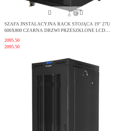
SZAFA INSTALACYJNA RACK STOJĄCA 19" 27U
600X800 CZARNA DRZWI PRZESZKLONE LCD
LANBERG (FLAT PACK) V2
2095.50
2095.50