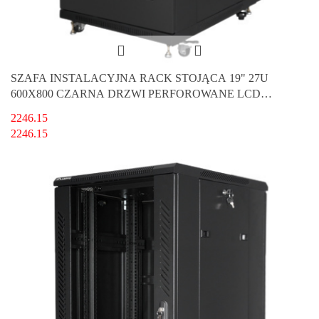
SZAFA INSTALACYJNA RACK STOJĄCA 19" 27U
600X800 CZARNA DRZWI PERFOROWANE LCD
LANBERG (FLAT PACK) V2
2246.15
2246.15