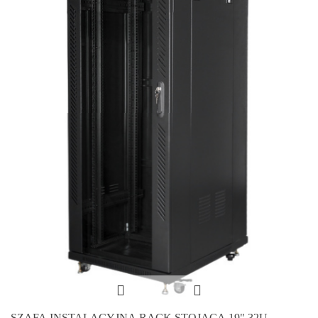
SZAFA INSTALACYJNA RACK STOJĄCA 19" 32U