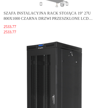
SZAFA INSTALACYJNA RACK STOJĄCA 19" 27U
800X1000 CZARNA DRZWI PRZESZKLONE LCD
LANBERG (FLAT PACK) V2
2533.77
2533.77