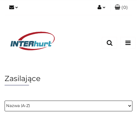
(
0
)
Zaloguj się
Zarejestruj się
Dodaj zgłoszenie
Zasilające