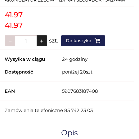
AKUMULATOR ŻELOWY 12V 7Ah SECURBOX TS-12-7-AA
41.97
41.97
szt.
Do koszyka
Wysyłka w ciągu
24 godziny
Dostępność
poniżej 20szt
EAN
5907683187408
Zamówienia telefoniczne 85 742 23 03
Opis