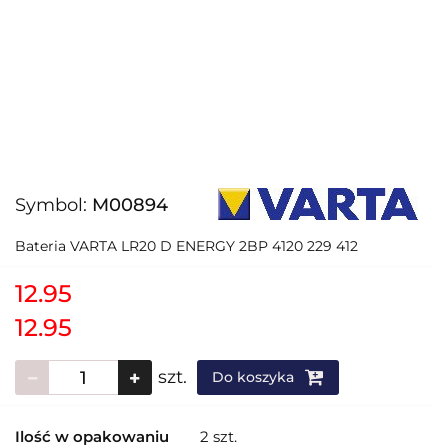
Symbol:
M00894
Bateria VARTA LR20 D ENERGY 2BP 4120 229 412
12.95
12.95
szt.
Do koszyka
Ilość w opakowaniu
2 szt.