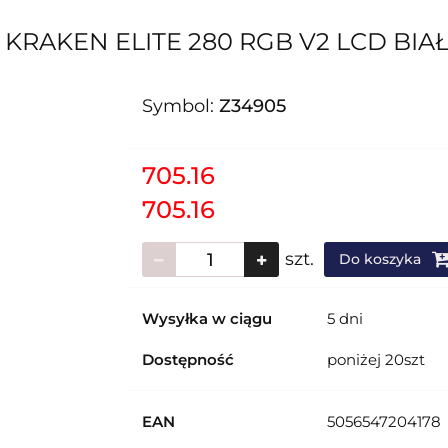
RAKEN ELITE 280 RGB V2 LCD BIA
Symbol:
Z34905
705.16
705.16
szt.
Do koszyka
Wysyłka w ciągu
5 dni
Dostępność
poniżej 20szt
EAN
5056547204178