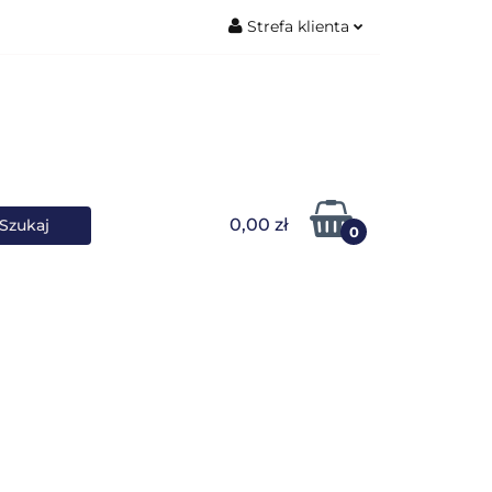
Strefa klienta
ŚNIKI DANYCH
Zaloguj się
Zarejestruj się
Dodaj zgłoszenie
0,00 zł
0
OWARKI
UPS-y
DO LAPTOPA