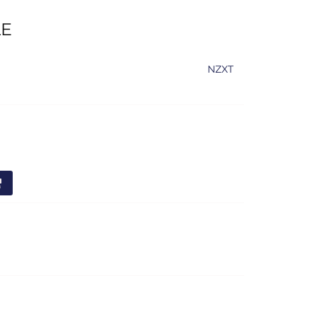
ŁE
NZXT