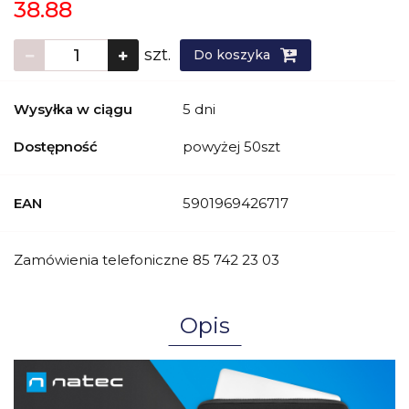
38.88
szt.
Do koszyka
Wysyłka w ciągu
5 dni
Dostępność
powyżej 50szt
EAN
5901969426717
Zamówienia telefoniczne 85 742 23 03
Opis