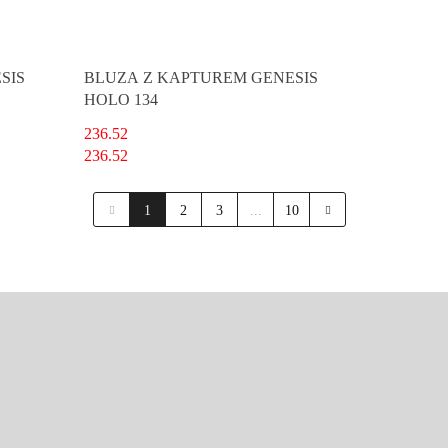
SIS
BLUZA Z KAPTUREM GENESIS
HOLO 134
236.52
236.52
1
2
3
...
10