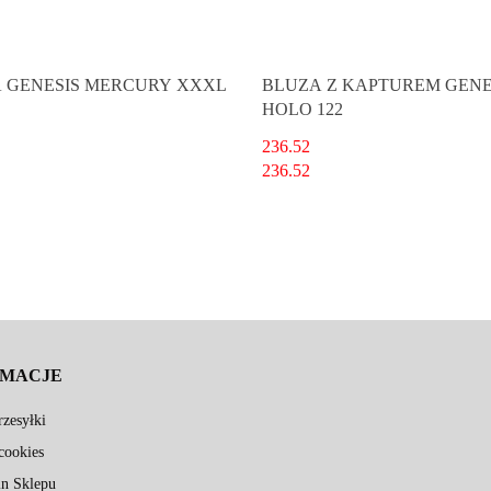
 GENESIS MERCURY XXXL
BLUZA Z KAPTUREM GENE
HOLO 122
236.52
236.52
RMACJE
zesyłki
cookies
n Sklepu