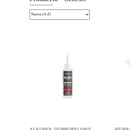
ALKOHOL IZOPROPYLOWY
BIURK