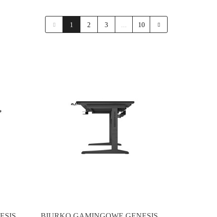
1
2
3
...
10
ESIS
BIURKO GAMINGOWE GENESIS