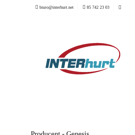
biuro@interhurt.net
85 742 23 03
SZAFY RACK I A
ŁADOWARKI
SZAFY RACK I AKCESORIA
AKUMULA
WSZYSTKIE KATEGORIE
Producent - Genesis