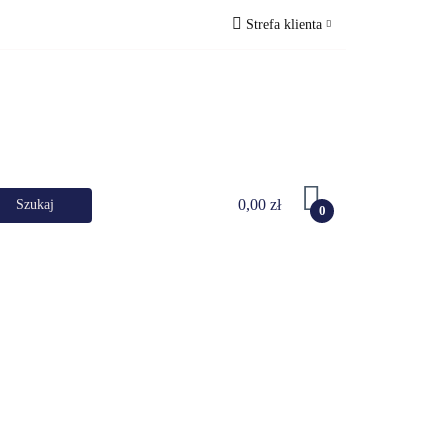
Strefa klienta
KI DANYCH
Zaloguj się
Zarejestruj się
Dodaj zgłoszenie
0,00 zł
0
RKI
UPS-y
DO LAPTOPA