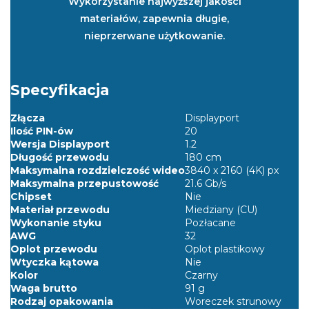
Wykorzystanie najwyższej jakości
materiałów, zapewnia długie,
nieprzerwane użytkowanie.
Specyfikacja
Złącza
Displayport
Ilość PIN-ów
20
Wersja Displayport
1.2
Długość przewodu
180 cm
Maksymalna rozdzielczość wideo
3840 x 2160 (4K) px
Maksymalna przepustowość
21.6 Gb/s
Chipset
Nie
Materiał przewodu
Miedziany (CU)
Wykonanie styku
Pozłacane
AWG
32
Oplot przewodu
Oplot plastikowy
Wtyczka kątowa
Nie
Kolor
Czarny
Waga brutto
91 g
Rodzaj opakowania
Woreczek strunowy