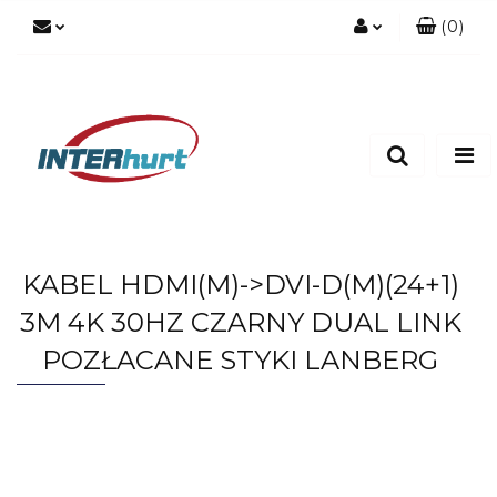
(
0
)
Zaloguj się
Zarejestruj się
Dodaj zgłoszenie
KABEL HDMI(M)->DVI-D(M)(24+1)
3M 4K 30HZ CZARNY DUAL LINK
POZŁACANE STYKI LANBERG