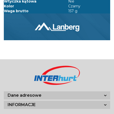
Wtyczka kątowa
Nie
Kolor
Czarny
Waga brutto
157 g
Dane adresowe
INFORMACJE