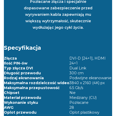
Pozłacane złącza i specjalnie
dopasowane zabezpieczenie przed
wyrywaniem kabla zapewniają mu
większą wytrzymałość, skutecznie
wydłużając jego cykl życia.
Specyfikacja
Złącza
DVI-D [24+1], HDMI
Ilość PIN-ów
24+1
Typ złącza DVI
Dual Link
Długość przewodu
300 cm
Rodzaj ekranowania
Podwójne ekranowanie
Maksymalna rozdzielczość wideo
3840 x 2160 (4K) px
Maksymalna przepustowość
6.5 Gb/s
Chipset
Nie
Materiał przewodu
Miedziany (CU)
Wykonanie styku
Pozłacane
AWG
28
Oplot przewodu
Oplot plastikowy