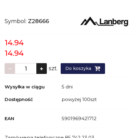
Symbol:
Z28666
14.94
14.94
szt.
Do koszyka
Wysyłka w ciągu
5 dni
Dostępność
powyżej 100szt
EAN
5901969421712
Zamówienia telefoniczne 85 742 23 03