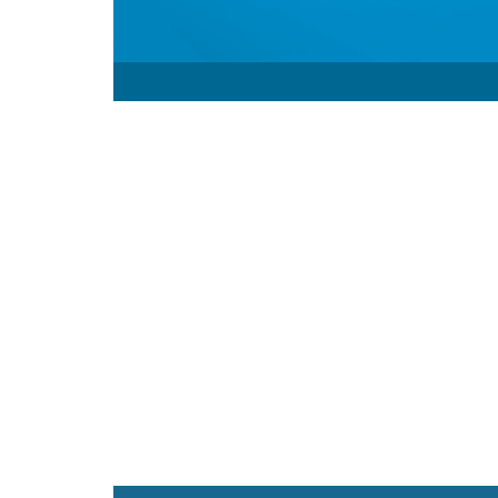
Kabel sieciowy LAN ethernet
SFTP KAT.5e CU drut Fluke Pa
Kable sieciowe LAN Lanberg o długośc
urządzenia w sposób niezawodny i ef
zapewniają wyjątkową przepustowość i 
podłączyć szereg urządzeń takich jak 
sieci domowych, jak i komercyjnych. 
gwarantując nieprzerwaną i wydajną p
przekładają się na sprawne działanie ca