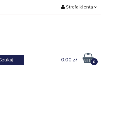
Strefa klienta
ŚNIKI DANYCH
Zaloguj się
Zarejestruj się
Dodaj zgłoszenie
0,00 zł
0
DOWARKI
UPS-y
DO LAPTOPA