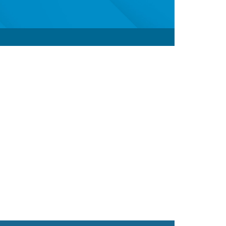
nstalacji sieciowej, łączącej odległe
nemu wykonaniu, nasze kable sieciowe
duże odległości. Standard RJ45 pozwoli
ne wszechstronnym wyborem zarówno dla
ed zakłóceniami elektromagnetycznymi,
tujesz w jakość i niezawodność, które