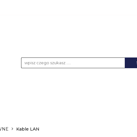
KCESORIA
AKUMULATORY
BATERIE
NO
UPS-y
DO LAPTOPA
WSZYSTKIE KATEGORIE
LATORY
BATERIE
NOŚNIKI DANYCH
ŁA
WNE
Kable LAN