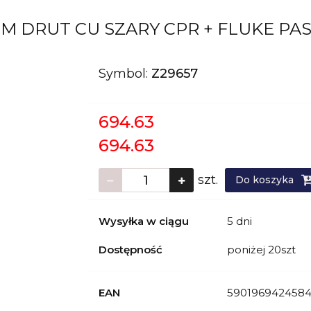
05M DRUT CU SZARY CPR + FLUKE P
Symbol:
Z29657
694.63
694.63
szt.
Do koszyka
Wysyłka w ciągu
5 dni
Dostępność
poniżej 20szt
EAN
590196942458