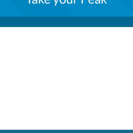
 305m
ssed CPR szary
i 305 m to idealne rozwiązanie do stworzenia rozległej i
ektywny. Dzięki wysokiej jakości materiałom i staran
stabilność transmisji danych, które możesz przesyłać na 
komputery PC, routery czy kamery IP, co sprawia, że są o
Dodatkowo, ekranowanie przewodów skutecznie chroni prz
racę sieci. Wybierając kable sieciowe LAN Lanberg, inwes
łej infrastruktury komputerowej.