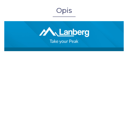
Opis
Kabel sieciowy LAN ethernet 100m
UTP CCA drut szary
Kable sieciowe LAN Lanberg o długości
100 m to idealne rozwiązanie do
stworzenia rozległej instalacji sieciowej,
łączącej odległe urządzenia w sposób
niezawodny i efektywny. Dzięki wysokiej
jakości materiałom i starannemu