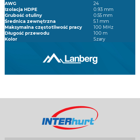
AWG
24
Izolacja HDPE
0.93 mm
Grubość otuliny
0.55 mm
Średnica zewnętrzna
5.1 mm
Maksymalna częstotliwość pracy
100 MHz
Długość przewodu
100 m
Kolor
Szary