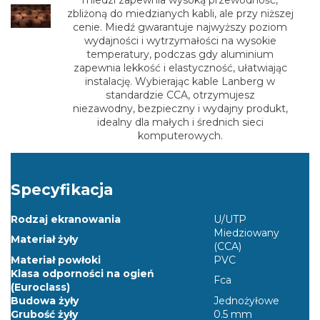
zbliżoną do miedzianych kabli, ale przy niższej
cenie. Miedź gwarantuje najwyższy poziom
wydajności i wytrzymałości na wysokie
temperatury, podczas gdy aluminium
zapewnia lekkość i elastyczność, ułatwiając
instalację. Wybierając kable Lanberg w
standardzie CCA, otrzymujesz
niezawodny, bezpieczny i wydajny produkt,
idealny dla małych i średnich sieci
komputerowych.
Specyfikacja
Rodzaj ekranowania
U/UTP
Miedziowany
Materiał żyły
(CCA)
Materiał powłoki
PVC
Klasa odporności na ogień
Fca
(Euroclass)
Budowa żyły
Jednożyłowe
Grubość żyły
0.5 mm