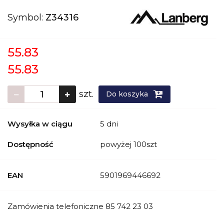
Symbol:
Z34316
55.83
55.83
szt.
Do koszyka
Wysyłka w ciągu
5 dni
Dostępność
powyżej 100szt
EAN
5901969446692
Zamówienia telefoniczne 85 742 23 03