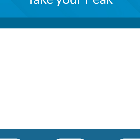
100m
sed CPR szary
i 100 m to idealne rozwiązanie do stworzenia rozległej i
ektywny. Dzięki wysokiej jakości materiałom i staran
stabilność transmisji danych, które możesz przesyłać na 
komputery PC, routery czy kamery IP, co sprawia, że są o
ybierając kable sieciowe LAN Lanberg, inwestujesz w jakość
ury komputerowej.