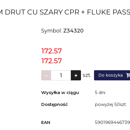
0M DRUT CU SZARY CPR + FLUKE PA
Symbol:
Z34320
172.57
172.57
szt.
Do koszyka
Wysyłka w ciągu
5 dni
Dostępność
powyżej 50szt
EAN
5901969446739