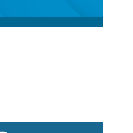
nstalacji sieciowej, łączącej odległe
nemu wykonaniu, nasze kable sieciowe
duże odległości. Standard RJ45 pozwoli
ne wszechstronnym wyborem zarówno dla
 i niezawodność, które przekładają się