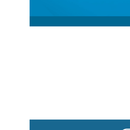
Kabel sieciowy LAN ethernet 
UTP KAT.5e CU drut Fluke Pas
Kable sieciowe LAN Lanberg o długośc
urządzenia w sposób niezawodny i ef
zapewniają wyjątkową przepustowość i 
podłączyć szereg urządzeń takich jak 
sieci domowych, jak i komercyjnych. W
na sprawne działanie całej infrastrukt