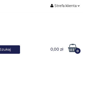
Strefa klienta
ŚNIKI DANYCH
Zaloguj się
Zarejestruj się
Dodaj zgłoszenie
0,00 zł
0
DOWARKI
UPS-y
DO LAPTOPA