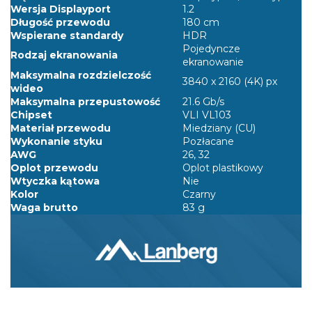
Wersja Displayport
1.2
Długość przewodu
180 cm
Wspierane standardy
HDR
Pojedyncze
Rodzaj ekranowania
ekranowanie
Maksymalna rozdzielczość
3840 x 2160 (4K) px
wideo
Maksymalna przepustowość
21.6 Gb/s
Chipset
VLI VL103
Materiał przewodu
Miedziany (CU)
Wykonanie styku
Pozłacane
AWG
26, 32
Oplot przewodu
Oplot plastikowy
Wtyczka kątowa
Nie
Kolor
Czarny
Waga brutto
83 g