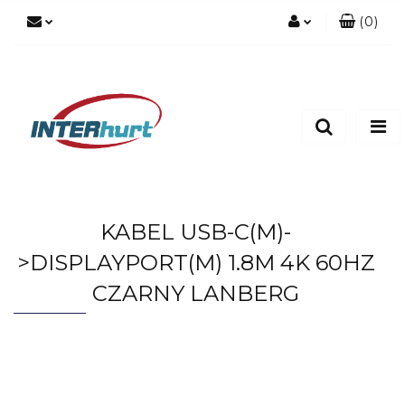
(
0
)
Zaloguj się
Zarejestruj się
Dodaj zgłoszenie
KABEL USB-C(M)-
>DISPLAYPORT(M) 1.8M 4K 60HZ
CZARNY LANBERG