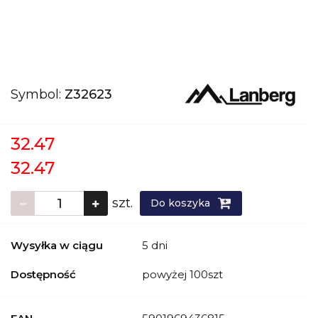
Symbol:
Z32623
32.47
32.47
szt.
Do koszyka
Wysyłka w ciągu
5 dni
Dostępność
powyżej 100szt