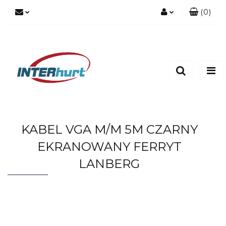
(
0
)
Zaloguj się
Zarejestruj się
Dodaj zgłoszenie
KABEL VGA M/M 5M CZARNY
EKRANOWANY FERRYT
LANBERG