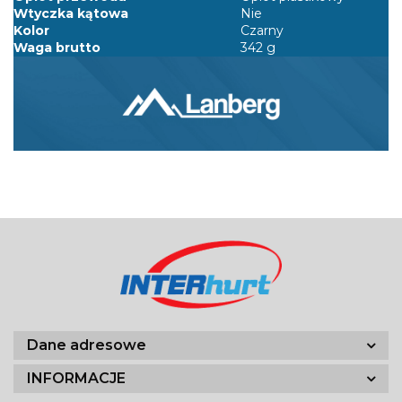
Wtyczka kątowa
Nie
Kolor
Czarny
Waga brutto
342 g
Dane adresowe
INFORMACJE