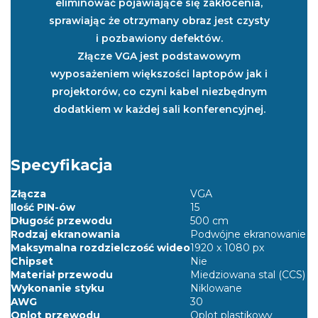
eliminować pojawiające się zakłocenia,
sprawiając że otrzymany obraz jest czysty
i pozbawiony defektów.
Złącze VGA jest podstawowym
wyposażeniem większości laptopów jak i
projektorów, co czyni kabel niezbędnym
dodatkiem w każdej sali konferencyjnej.
Specyfikacja
Złącza
VGA
Ilość PIN-ów
15
Długość przewodu
500 cm
Rodzaj ekranowania
Podwójne ekranowanie
Maksymalna rozdzielczość wideo
1920 x 1080 px
Chipset
Nie
Materiał przewodu
Miedziowana stal (CCS)
Wykonanie styku
Niklowane
AWG
30
Oplot przewodu
Oplot plastikowy