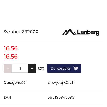
Symbol:
Z32000
16.56
16.56
szt.
Do koszyka
Dostępność
powyżej 50szt
EAN
5901969433951