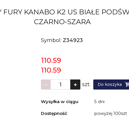
 FURY KANABO K2 US BIAŁE PODŚ
CZARNO-SZARA
Symbol:
Z34923
110.59
110.59
szt.
Do koszyka
Wysyłka w ciągu
5 dni
Dostępność
powyżej 100szt