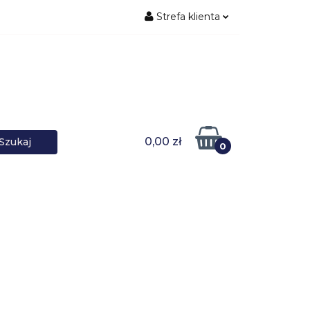
Strefa klienta
ŚNIKI DANYCH
Zaloguj się
Zarejestruj się
Dodaj zgłoszenie
0,00 zł
0
DOWARKI
UPS-y
DO LAPTOPA