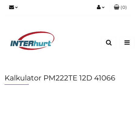
(
0
)
Zaloguj się
Zarejestruj się
Dodaj zgłoszenie
Kalkulator PM222TE 12D 41066