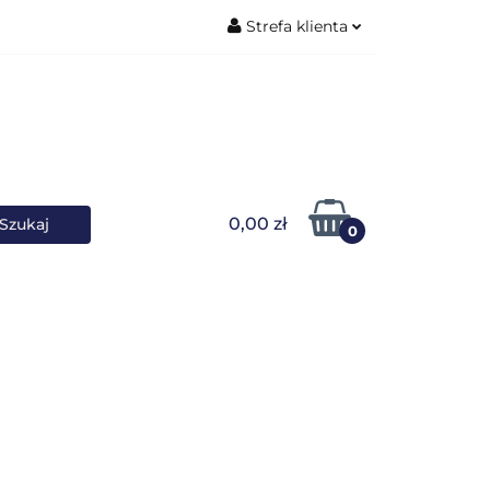
Strefa klienta
ŚNIKI DANYCH
Zaloguj się
Zarejestruj się
Dodaj zgłoszenie
0,00 zł
0
OWARKI
UPS-y
DO LAPTOPA