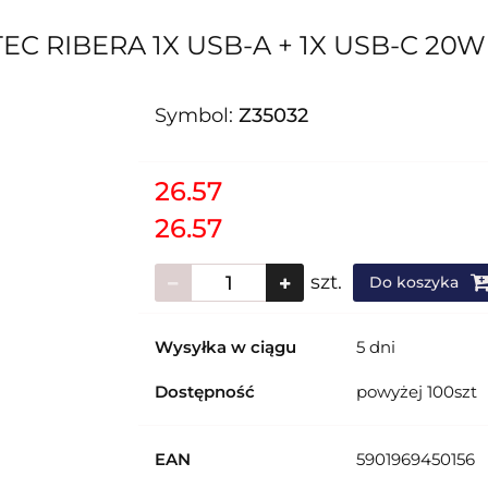
 RIBERA 1X USB-A + 1X USB-C 20W
Symbol:
Z35032
26.57
26.57
szt.
Do koszyka
Wysyłka w ciągu
5 dni
Dostępność
powyżej 100szt
EAN
5901969450156