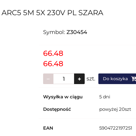
ARC5 5M 5X 230V PL SZARA
Symbol:
Z30454
66.48
66.48
szt.
Do koszyka
Wysyłka w ciągu
5 dni
Dostępność
powyżej 20szt
EAN
5904722197251