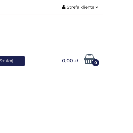
Strefa klienta
ŚNIKI DANYCH
Zaloguj się
Zarejestruj się
Dodaj zgłoszenie
0,00 zł
0
OWARKI
UPS-y
DO LAPTOPA