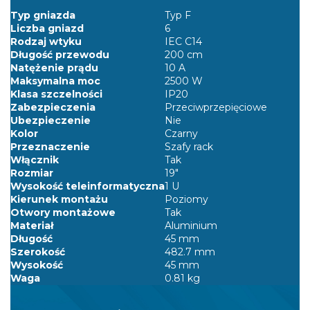
Typ gniazda
Typ F
Liczba gniazd
6
Rodzaj wtyku
IEC C14
Długość przewodu
200 cm
Natężenie prądu
10 A
Maksymalna moc
2500 W
Klasa szczelności
IP20
Zabezpieczenia
Przeciwprzepięciowe
Ubezpieczenie
Nie
Kolor
Czarny
Przeznaczenie
Szafy rack
Włącznik
Tak
Rozmiar
19"
Wysokość teleinformatyczna
1 U
Kierunek montażu
Poziomy
Otwory montażowe
Tak
Materiał
Aluminium
Długość
45 mm
Szerokość
482.7 mm
Wysokość
45 mm
Waga
0.81 kg