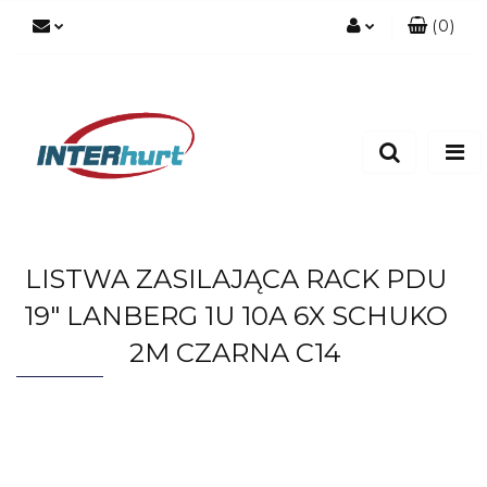
(
0
)
Zaloguj się
Zarejestruj się
Dodaj zgłoszenie
LISTWA ZASILAJĄCA RACK PDU
19" LANBERG 1U 10A 6X SCHUKO
2M CZARNA C14