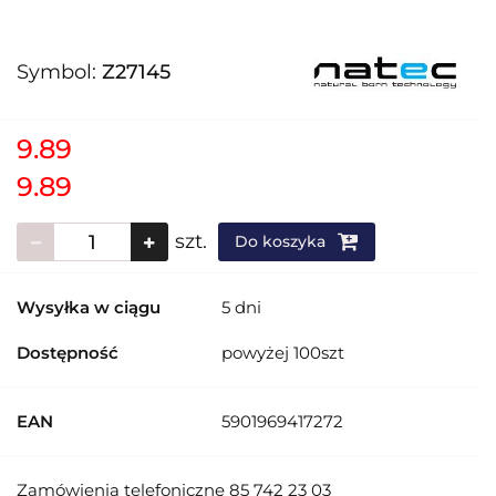
Symbol:
Z27145
9.89
9.89
szt.
Do koszyka
Wysyłka w ciągu
5 dni
Dostępność
powyżej 100szt
EAN
5901969417272
Zamówienia telefoniczne 85 742 23 03