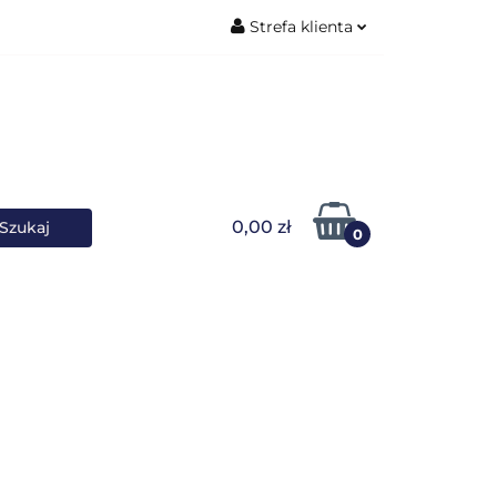
Strefa klienta
ŚNIKI DANYCH
Zaloguj się
Zarejestruj się
Dodaj zgłoszenie
0,00 zł
0
OWARKI
UPS-y
DO LAPTOPA