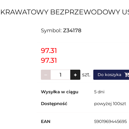
 KRAWATOWY BEZPRZEWODOWY USB-
Symbol:
Z34178
97.31
97.31
szt.
Do koszyka
Wysyłka w ciągu
5 dni
Dostępność
powyżej 100szt
EAN
5901969445695