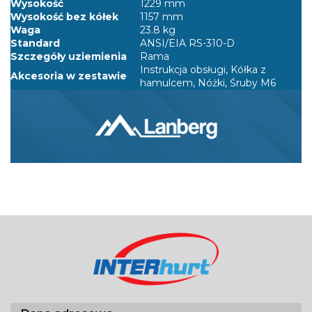
Wysokość
1229 mm
Wysokość bez kółek
1157 mm
Waga
23.8 kg
Standard
ANSI/EIA RS-310-D
Szczegóły uziemienia
Rama
Instrukcja obsługi, Kółka z
Akcesoria w zestawie
hamulcem, Nóżki, Śruby M6