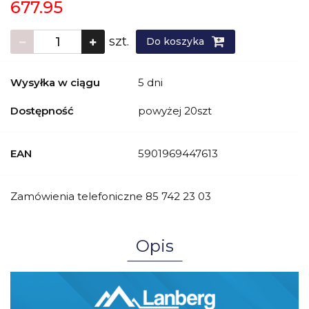
677.95
szt.
Do koszyka
Wysyłka w ciągu
5 dni
Dostępność
powyżej 20szt
EAN
5901969447613
Zamówienia telefoniczne 85 742 23 03
Opis