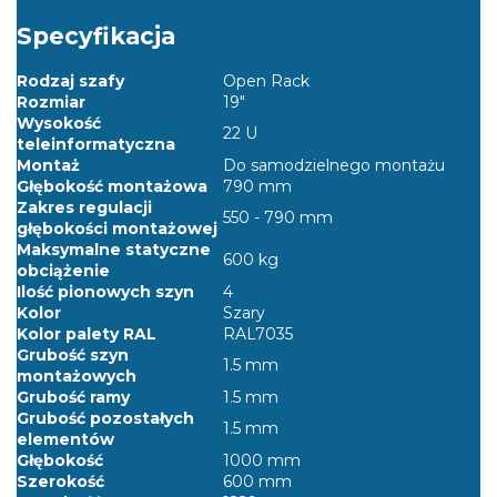
Specyfikacja
Rodzaj szafy
Open Rack
Rozmiar
19"
Wysokość
22 U
teleinformatyczna
Montaż
Do samodzielnego montażu
Głębokość montażowa
790 mm
Zakres regulacji
550 - 790 mm
głębokości montażowej
Maksymalne statyczne
600 kg
obciążenie
Ilość pionowych szyn
4
Kolor
Szary
Kolor palety RAL
RAL7035
Grubość szyn
1.5 mm
montażowych
Grubość ramy
1.5 mm
Grubość pozostałych
1.5 mm
elementów
Głębokość
1000 mm
Szerokość
600 mm