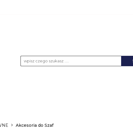
KCESORIA
AKUMULATORY
BATERIE
NO
UPS-y
DO LAPTOPA
WSZYSTKIE KATEGORIE
LATORY
BATERIE
NOŚNIKI DANYCH
ŁA
WNE
Akcesoria do Szaf