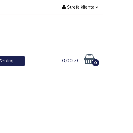
Strefa klienta
ŚNIKI DANYCH
Zaloguj się
Zarejestruj się
Dodaj zgłoszenie
0,00 zł
0
DOWARKI
UPS-y
DO LAPTOPA