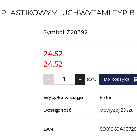
Z 5 PLASTIKOWYMI UCHWYTAMI TYP 
Symbol:
Z20392
24.52
24.52
szt.
Do koszyka
Wysyłka w ciągu
5 dni
Dostępność
powyżej 20szt
EAN
5901969403725