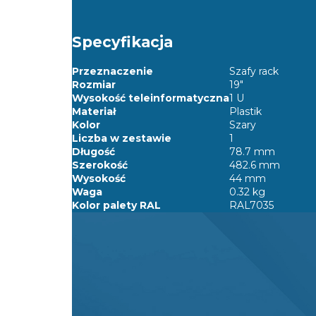
Specyfikacja
Przeznaczenie
Szafy rack
Rozmiar
19"
Wysokość teleinformatyczna
1 U
Materiał
Plastik
Kolor
Szary
Liczba w zestawie
1
Długość
78.7 mm
Szerokość
482.6 mm
Wysokość
44 mm
Waga
0.32 kg
Kolor palety RAL
RAL7035