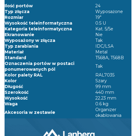
Ilość portów
24
Typ złącza
Wyposażone
Rozmiar
19"
Wysokość teleinformatyczna
0.5 U
Kategoria teleinformatyczna
Kat. 5/5e
Ekranowanie
Nie
Wyposażony w złącza
Tak
Typ zarabiania
IDC/LSA
Materiał
Metal
Standard
T568A, T568B
Oznaczenia portów w postaci
Tak
ponumerowanych pól
Kolor palety RAL
RAL7035
Kolor
Szary
Długość
99 mm
Szerokość
440 mm
Wysokość
22.23 mm
Waga
0.6 kg
Organizer
Akcesoria w zestawie
okablowania