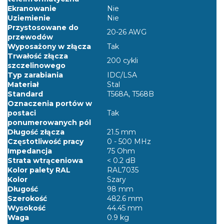
Ekranowanie
Nie
Uziemienie
Nie
Przystosowane do
20-26 AWG
przewodów
Wyposażony w złącza
Tak
Trwałość złącza
200 cykli
szczelinowego
Typ zarabiania
IDC/LSA
Materiał
Stal
Standard
T568A, T568B
Oznaczenia portów w
postaci
Tak
ponumerowanych pól
Długość złącza
21.5 mm
Częstotliwość pracy
0 - 500 MHz
Impedancja
75 Ohm
Strata wtrąceniowa
< 0.2 dB
Kolor palety RAL
RAL7035
Kolor
Szary
Długość
98 mm
Szerokość
482.6 mm
Wysokość
44.45 mm
Waga
0.9 kg