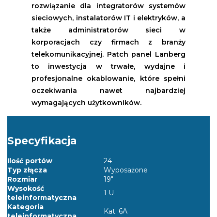
rozwiązanie dla integratorów systemów
sieciowych, instalatorów IT i elektryków, a
także administratorów sieci w
korporacjach czy firmach z branży
telekomunikacyjnej. Patch panel Lanberg
to inwestycja w trwałe, wydajne i
profesjonalne okablowanie, które spełni
oczekiwania nawet najbardziej
wymagających użytkowników.
Specyfikacja
Ilość portów
24
Typ złącza
Wyposażone
Rozmiar
19"
Wysokość
1 U
teleinformatyczna
Kategoria
Kat. 6A
teleinformatyczna