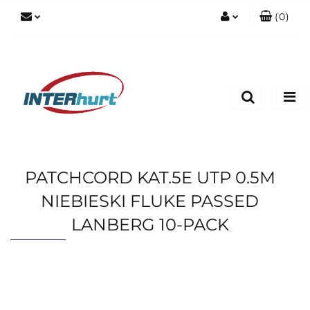
(
0
)
Zaloguj się
Zarejestruj się
Dodaj zgłoszenie
PATCHCORD KAT.5E UTP 0.5M
NIEBIESKI FLUKE PASSED
LANBERG 10-PACK