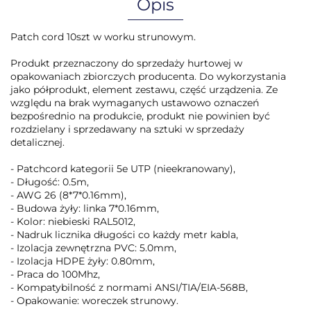
Opis
Patch cord 10szt w worku strunowym.
Produkt przeznaczony do sprzedaży hurtowej w
opakowaniach zbiorczych producenta. Do wykorzystania
jako półprodukt, element zestawu, część urządzenia. Ze
względu na brak wymaganych ustawowo oznaczeń
bezpośrednio na produkcie, produkt nie powinien być
rozdzielany i sprzedawany na sztuki w sprzedaży
detalicznej.
- Patchcord kategorii 5e UTP (nieekranowany),
- Długość: 0.5m,
- AWG 26 (8*7*0.16mm),
- Budowa żyły: linka 7*0.16mm,
- Kolor: niebieski RAL5012,
- Nadruk licznika długości co każdy metr kabla,
- Izolacja zewnętrzna PVC: 5.0mm,
- Izolacja HDPE żyły: 0.80mm,
- Praca do 100Mhz,
- Kompatybilność z normami ANSI/TIA/EIA-568B,
- Opakowanie: woreczek strunowy.