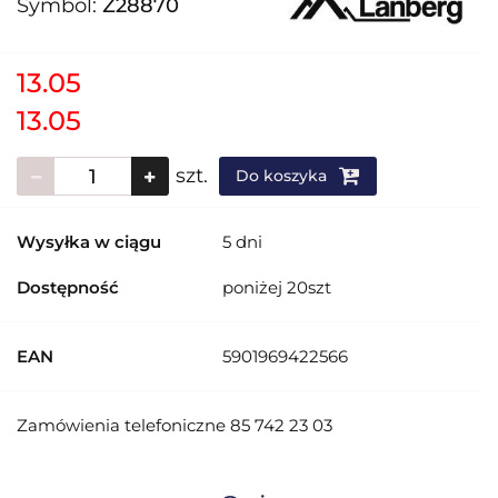
Symbol:
Z28870
13.05
13.05
szt.
Do koszyka
Wysyłka w ciągu
5 dni
Dostępność
poniżej 20szt
EAN
5901969422566
Zamówienia telefoniczne 85 742 23 03