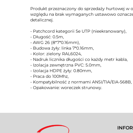
Produkt przeznaczony do sprzedaży hurtowej w o
względu na brak wymaganych ustawowo oznaczeń b
detalicznej.
- Patchcord kategorii 5e UTP (nieekranowany),
- Długość: 0.5m,
- AWG 26 (8*7*0.16mm),
- Budowa żyły: linka 7*0.16mm,
- Kolor: zielony RAL6024,
- Nadruk licznika długości co każdy metr kabla,
- Izolacja zewnętrzna PVC: 5.0mm,
- Izolacja HDPE żyły: 0.80mm,
- Praca do 100Mhz,
- Kompatybilność z normami ANSI/TIA/EIA-568B,
- Opakowanie: woreczek strunowy.
INFO