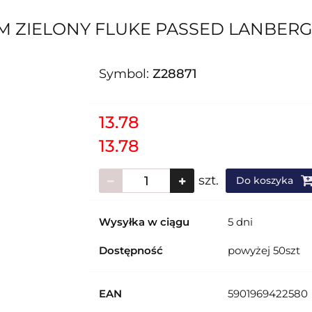
5M ZIELONY FLUKE PASSED LANBERG
Symbol:
Z28871
13.78
13.78
szt.
Do koszyka
Wysyłka w ciągu
5 dni
Dostępność
powyżej 50szt
EAN
5901969422580