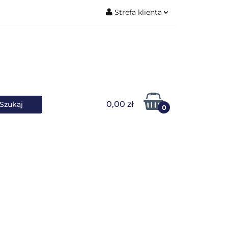
Strefa klienta
ŚNIKI DANYCH
Zaloguj się
Zarejestruj się
Dodaj zgłoszenie
0,00 zł
0
OWARKI
UPS-y
DO LAPTOPA