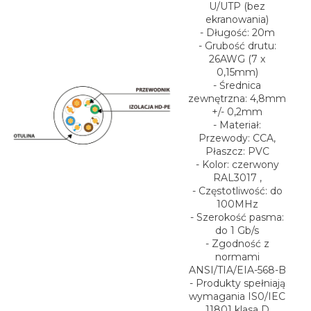
U/UTP (bez
ekranowania)
- Długość: 20m
- Grubość drutu:
26AWG (7 x
0,15mm)
- Średnica
zewnętrzna: 4,8mm
+/- 0,2mm
- Materiał:
Przewody: CCA,
Płaszcz: PVC
- Kolor: czerwony
RAL3017 ,
- Częstotliwość: do
100MHz
- Szerokość pasma:
do 1 Gb/s
- Zgodność z
normami
ANSI/TIA/EIA-568-B
- Produkty spełniają
wymagania IS0/IEC
11801 klasa D