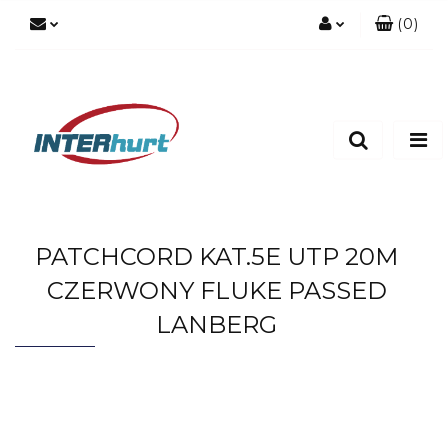
(
0
)
Zaloguj się
Zarejestruj się
Dodaj zgłoszenie
PATCHCORD KAT.5E UTP 20M
CZERWONY FLUKE PASSED
LANBERG