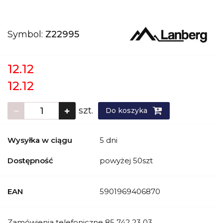
Symbol:
Z22995
12.12
12.12
szt.
Do koszyka
Wysyłka w ciągu
5 dni
Dostępność
powyżej 50szt
EAN
5901969406870
Zamówienia telefoniczne 85 742 23 03