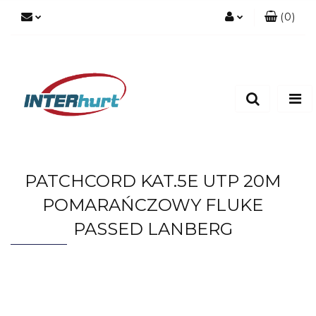
(
0
)
Zaloguj się
Zarejestruj się
Dodaj zgłoszenie
PATCHCORD KAT.5E UTP 20M
POMARAŃCZOWY FLUKE
PASSED LANBERG