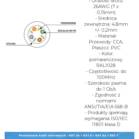
- Grubość drutu:
26AWG (7 x
0,15mm)
- Średnica
zewnętrzna: 4,8mm
+/- 0,2mm
- Materiał:
Przewody: CCA,
Płaszcz: PVC
- Kolor:
pomarańczowy
RAL1028
- Częstotliwość: do
100MHz
- Szerokość pasma:
do 1 Gb/s
- Zgodność z
normami
ANSI/TIA/EIA-568-B
- Produkty spełniają
wymagania IS0/IEC
11801 klasa D