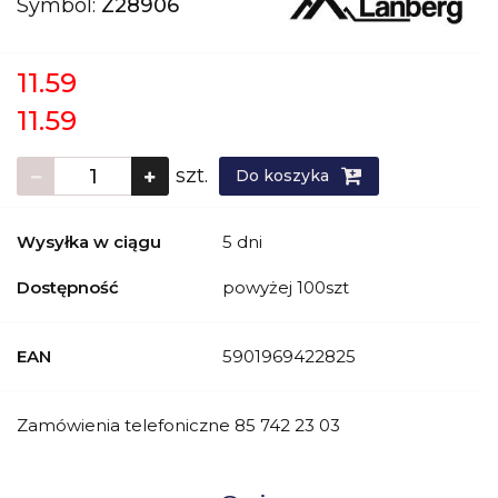
Symbol:
Z28906
11.59
11.59
szt.
Do koszyka
Wysyłka w ciągu
5 dni
Dostępność
powyżej 100szt
EAN
5901969422825
Zamówienia telefoniczne 85 742 23 03