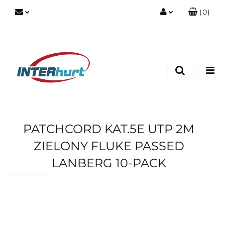
(
0
)
Zaloguj się
Zarejestruj się
Dodaj zgłoszenie
PATCHCORD KAT.5E UTP 2M
ZIELONY FLUKE PASSED
LANBERG 10-PACK