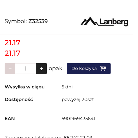
Symbol:
Z32539
21.17
21.17
opak.
Do koszyka
Wysyłka w ciągu
5 dni
Dostępność
powyżej 20szt
EAN
5901969435641
Zamówienia telefoniczne 85 742 23 03