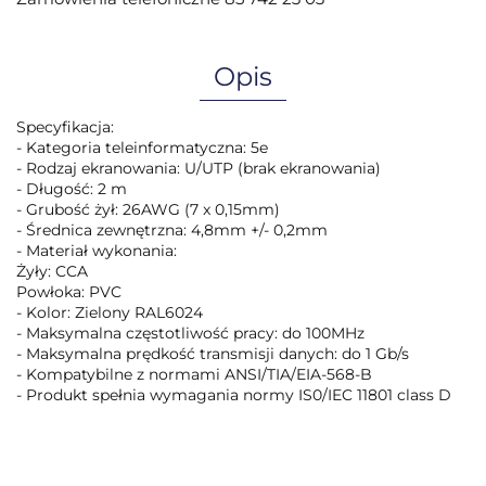
Opis
Specyfikacja:
- Kategoria teleinformatyczna: 5e
- Rodzaj ekranowania: U/UTP (brak ekranowania)
- Długość: 2 m
- Grubość żył: 26AWG (7 x 0,15mm)
- Średnica zewnętrzna: 4,8mm +/- 0,2mm
- Materiał wykonania:
Żyły: CCA
Powłoka: PVC
- Kolor: Zielony RAL6024
- Maksymalna częstotliwość pracy: do 100MHz
- Maksymalna prędkość transmisji danych: do 1 Gb/s
- Kompatybilne z normami ANSI/TIA/EIA-568-B
- Produkt spełnia wymagania normy IS0/IEC 11801 class D