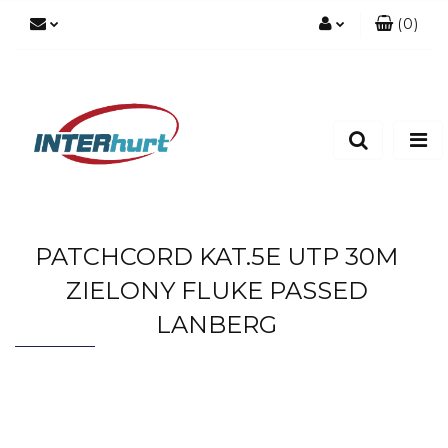
(
0
)
Zaloguj się
Zarejestruj się
Dodaj zgłoszenie
PATCHCORD KAT.5E UTP 30M
ZIELONY FLUKE PASSED
LANBERG