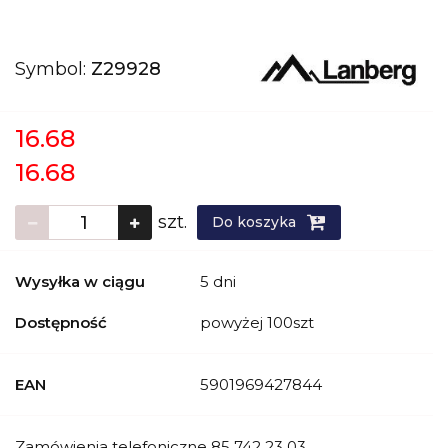
Symbol:
Z29928
16.68
16.68
szt.
Do koszyka
Wysyłka w ciągu
5 dni
Dostępność
powyżej 100szt
EAN
5901969427844
Zamówienia telefoniczne 85 742 23 03