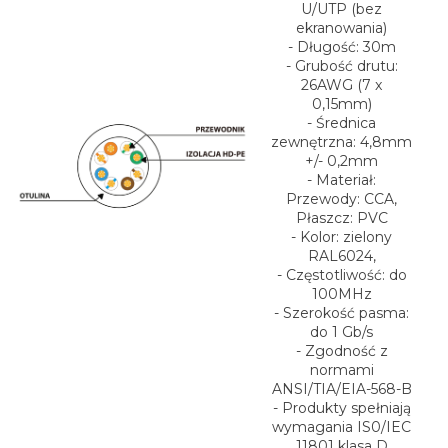
U/UTP (bez
ekranowania)
- Długość: 30m
- Grubość drutu:
26AWG (7 x
0,15mm)
- Średnica
zewnętrzna: 4,8mm
+/- 0,2mm
- Materiał:
Przewody: CCA,
Płaszcz: PVC
- Kolor: zielony
RAL6024,
- Częstotliwość: do
100MHz
- Szerokość pasma:
do 1 Gb/s
- Zgodność z
normami
ANSI/TIA/EIA-568-B
- Produkty spełniają
wymagania IS0/IEC
11801 klasa D