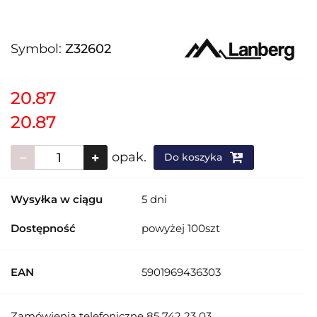
Symbol:
Z32602
20.87
20.87
opak.
Do koszyka
Wysyłka w ciągu
5 dni
Dostępność
powyżej 100szt
EAN
5901969436303
Zamówienia telefoniczne 85 742 23 03