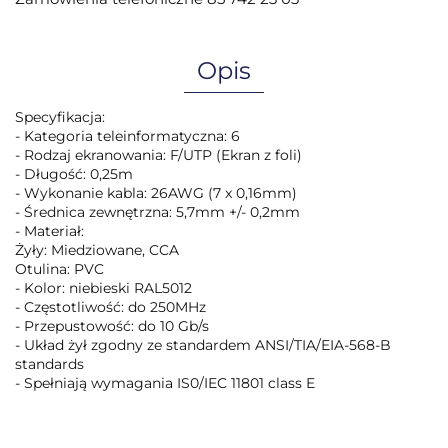
Opis
Specyfikacja:
- Kategoria teleinformatyczna: 6
- Rodzaj ekranowania: F/UTP (Ekran z foli)
- Długość: 0,25m
- Wykonanie kabla: 26AWG (7 x 0,16mm)
- Średnica zewnętrzna: 5,7mm +/- 0,2mm
- Materiał:
Żyły: Miedziowane, CCA
Otulina: PVC
- Kolor: niebieski RAL5012
- Częstotliwość: do 250MHz
- Przepustowość: do 10 Gb/s
- Układ żył zgodny ze standardem ANSI/TIA/EIA-568-B
standards
- Spełniają wymagania IS0/IEC 11801 class E