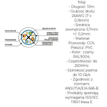
folią)
- Długość: 10m
- Grubość drutu:
26AWG (7 x
0,16mm)
- Średnica
zewnętrzna: 5,7mm
+/- 0,2mm
- Materiał:
Przewody: CCA,
Płaszcz: PVC
- Kolor: czarny
RAL9004,
- Częstotliwość: do
250MHz
- Szerokość pasma:
do 10 Gb/s
- Zgodność z
normami
ANSI/TIA/EIA-568-B
- Produkty spełniają
wymagania IS0/IEC
11801 klasa E