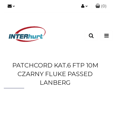
(
0
)
Zaloguj się
Zarejestruj się
Dodaj zgłoszenie
PATCHCORD KAT.6 FTP 10M
CZARNY FLUKE PASSED
LANBERG