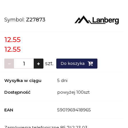
Symbol:
Z27873
12.55
12.55
szt.
Do koszyka
Wysyłka w ciągu
5 dni
Dostępność
powyżej 100szt
EAN
5901969418965
Zamówienia telefoniczne 85 742 23 03