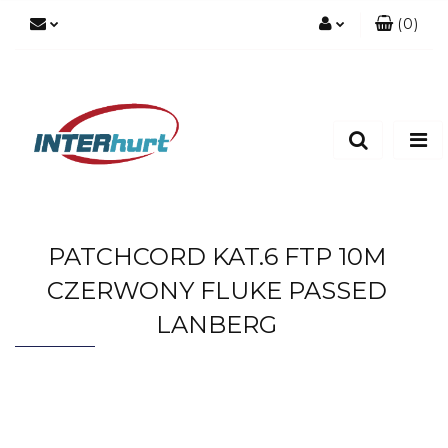
(
0
)
Zaloguj się
Zarejestruj się
Dodaj zgłoszenie
PATCHCORD KAT.6 FTP 10M
CZERWONY FLUKE PASSED
LANBERG