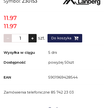
Symbol:
Z30153
11.97
11.97
szt.
Do koszyka
Wysyłka w ciągu
5 dni
Dostępność
powyżej 50szt
EAN
5901969428544
Zamówienia telefoniczne 85 742 23 03