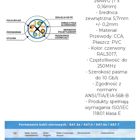
26AWG (7 x
0,16mm)
- Średnica
zewnętrzna: 5,7mm
+/- 0,2mm
- Materiał:
Przewody: CCA,
Płaszcz: PVC
- Kolor: czerwony
RAL3017,
- Częstotliwość: do
250MHz
- Szerokość pasma:
do 10 Gb/s
- Zgodność z
normami
ANSI/TIA/EIA-568-B
- Produkty spełniają
wymagania IS0/IEC
11801 klasa E