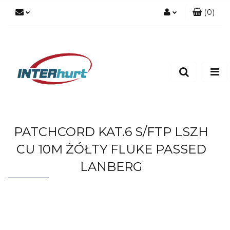
(
0
)
Zaloguj się
Zarejestruj się
Dodaj zgłoszenie
PATCHCORD KAT.6 S/FTP LSZH
CU 10M ŻÓŁTY FLUKE PASSED
LANBERG