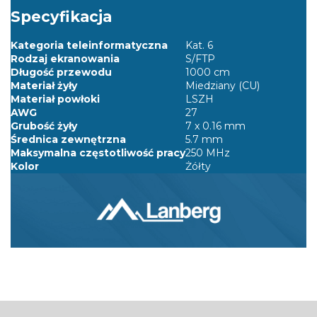
Specyfikacja
Kategoria teleinformatyczna
Kat. 6
Rodzaj ekranowania
S/FTP
Długość przewodu
1000 cm
Materiał żyły
Miedziany (CU)
Materiał powłoki
LSZH
AWG
27
Grubość żyły
7 x 0.16 mm
Średnica zewnętrzna
5.7 mm
Maksymalna częstotliwość pracy
250 MHz
Kolor
Żółty