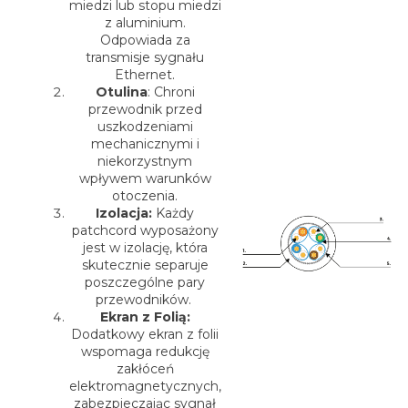
miedzi lub stopu miedzi
z aluminium.
Odpowiada za
transmisje sygnału
Ethernet.
Otulina
: Chroni
przewodnik przed
uszkodzeniami
mechanicznymi i
niekorzystnym
wpływem warunków
otoczenia.
Izolacja:
Każdy
patchcord wyposażony
jest w izolację, która
skutecznie separuje
poszczególne pary
przewodników.
Ekran z Folią:
Dodatkowy ekran z folii
wspomaga redukcję
zakłóceń
elektromagnetycznych,
zabezpieczając sygnał