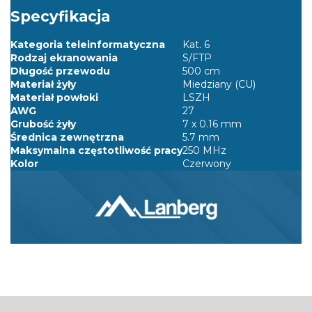
Specyfikacja
Kategoria teleinformatyczna
Kat. 6
Rodzaj ekranowania
S/FTP
Długość przewodu
500 cm
Materiał żyły
Miedziany (CU)
Materiał powłoki
LSZH
AWG
27
Grubość żyły
7 x 0.16 mm
Średnica zewnętrzna
5.7 mm
Maksymalna częstotliwość pracy
250 MHz
Kolor
Czerwony