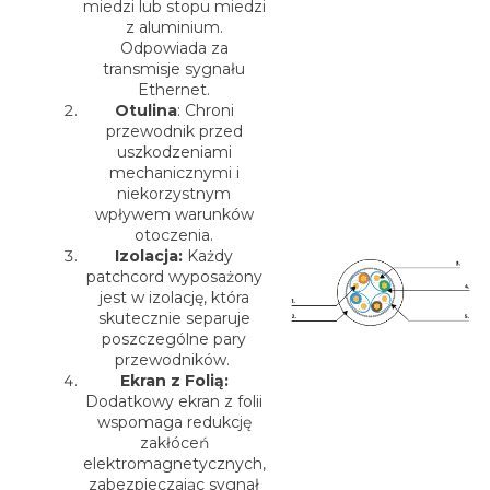
miedzi lub stopu miedzi
z aluminium.
Odpowiada za
transmisje sygnału
Ethernet.
Otulina
: Chroni
przewodnik przed
uszkodzeniami
mechanicznymi i
niekorzystnym
wpływem warunków
otoczenia.
Izolacja:
Każdy
patchcord wyposażony
jest w izolację, która
skutecznie separuje
poszczególne pary
przewodników.
Ekran z Folią:
Dodatkowy ekran z folii
wspomaga redukcję
zakłóceń
elektromagnetycznych,
zabezpieczając sygnał