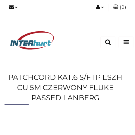
(
0
)
Zaloguj się
Zarejestruj się
Dodaj zgłoszenie
PATCHCORD KAT.6 S/FTP LSZH
CU 5M CZERWONY FLUKE
PASSED LANBERG